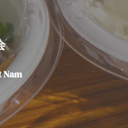
会
ệt Nam